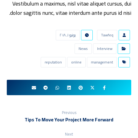
Vestibulum a maximus, nisl vitae aliquet cursus, dui
dolor sagittis nunc, vitae interdum ante purus id nisi.
Tawfeq
يونيو ١, ٢٠١٨
News
Interview
reputation
online
management
Previous
Tips To Move Your Project More Forward
Next