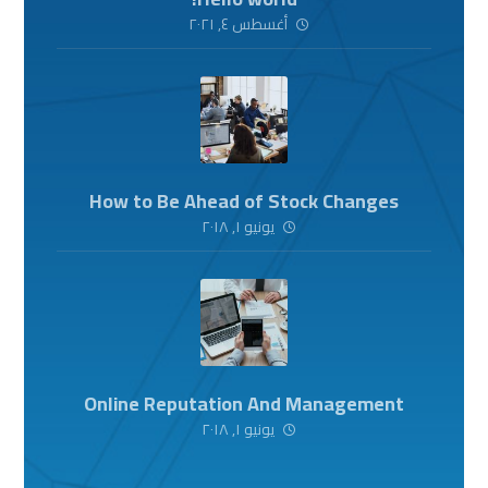
أغسطس ٤, ٢٠٢١
How to Be Ahead of Stock Changes
يونيو ١, ٢٠١٨
Online Reputation And Management
يونيو ١, ٢٠١٨